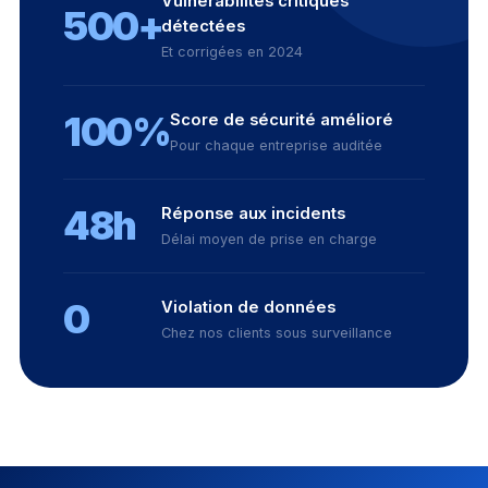
Vulnérabilités critiques
500+
détectées
Et corrigées en 2024
100%
Score de sécurité amélioré
Pour chaque entreprise auditée
48h
Réponse aux incidents
Délai moyen de prise en charge
0
Violation de données
Chez nos clients sous surveillance